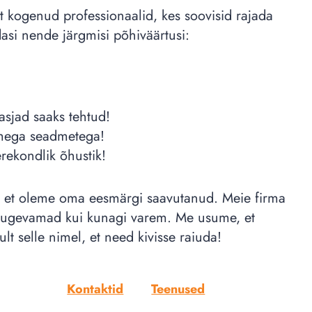
t kogenud professionaalid, kes soovisid rajada
asi nende järgmisi põhiväärtusi:
 asjad saaks tehtud!
semega seadmetega!
erekondlik õhustik!
, et oleme oma eesmärgi saavutanud. Meie firma
tugevamad kui kunagi varem. Me usume, et
lt selle nimel, et need kivisse raiuda!
Kontaktid
Teenused