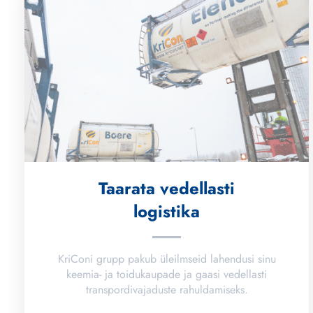
Taarata vedellasti
logistika
KriConi grupp pakub üleilmseid lahendusi sinu
keemia- ja toidukaupade ja gaasi vedellasti
transpordivajaduste rahuldamiseks.