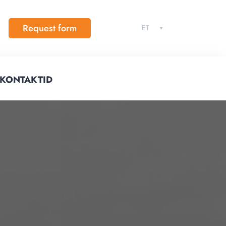
Request form
ET
KONTAKTID