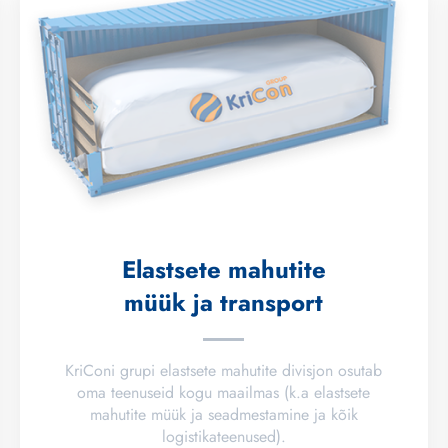
Elastsete mahutite
müük ja transport
KriConi grupi elastsete mahutite divisjon osutab
oma teenuseid kogu maailmas (k.a elastsete
mahutite müük ja seadmestamine ja kõik
logistikateenused).