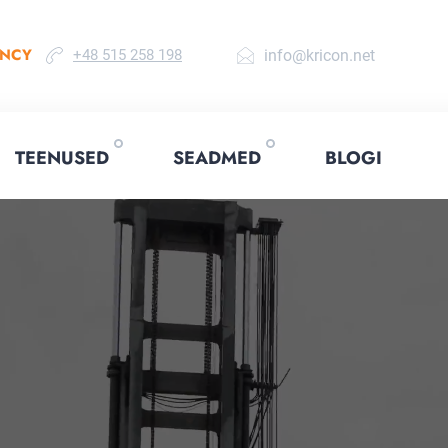
ENCY
info@kricon.net
+48 515 258 198
TEENUSED
SEADMED
BLOGI