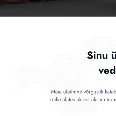
Sinu 
ved
Meie üleilmne võrgustik kata
kõike alates uksest ukseni tra