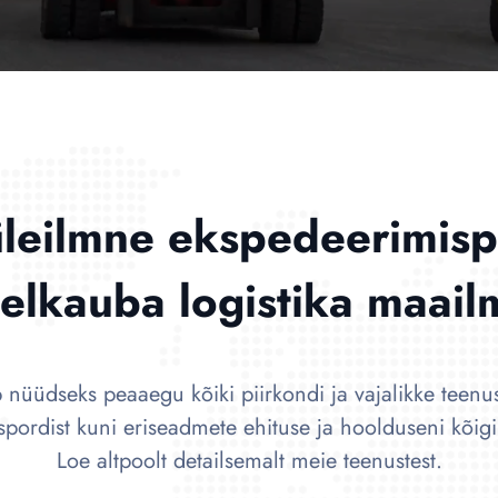
üleilmne ekspedeerimisp
elkauba logistika maail
b nüüdseks peaaegu kõiki piirkondi ja vajalikke teen
nspordist kuni eriseadmete ehituse ja hoolduseni kõig
Loe altpoolt detailsemalt meie teenustest.