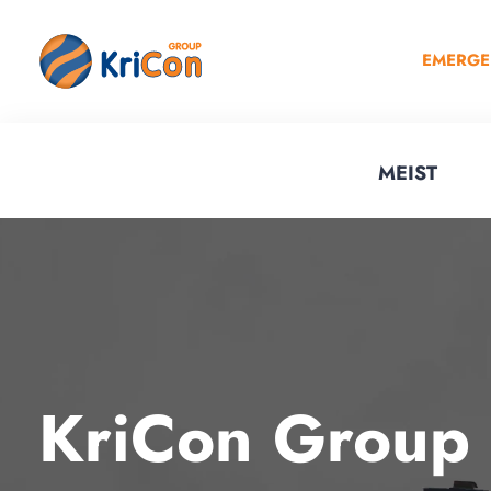
EMERG
MEIST
KriCon Group