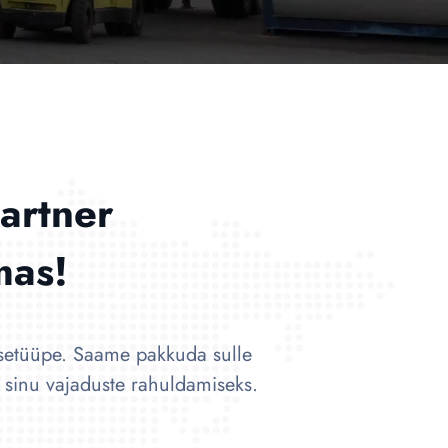
artner
mas!
usetüüpe. Saame pakkuda sulle
i sinu vajaduste rahuldamiseks.