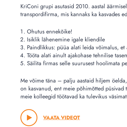
KriConi grupi asutasid 2010. aastal äärmisel
transpordifirma, mis kannaks ka kasvades ed
Ohutus ennekõike!
Isiklik lähenemine igale kliendile
Paindlikkus: püüa alati leida võimalus, et
Tööta alati ainult ajakohase tehnilise ta
Säilita firmas selle suurusest hoolimata p
Me võime täna – palju aastaid hiljem öelda
on kasvanud, ent meie põhimõtted püsivad 
meie kolleegid töötavad ka tulevikus väsimatu
VAATA VIDEOT