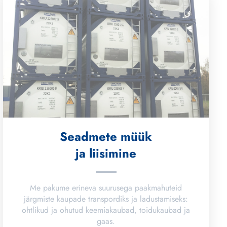
Seadmete müük
ja liisimine
Me pakume erineva suurusega paakmahuteid
järgmiste kaupade transpordiks ja ladustamiseks:
ohtlikud ja ohutud keemiakaubad, toidukaubad ja
gaas.