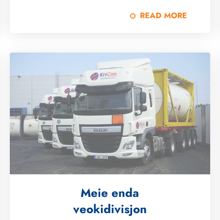
READ MORE
Meie enda
veokidivisjon