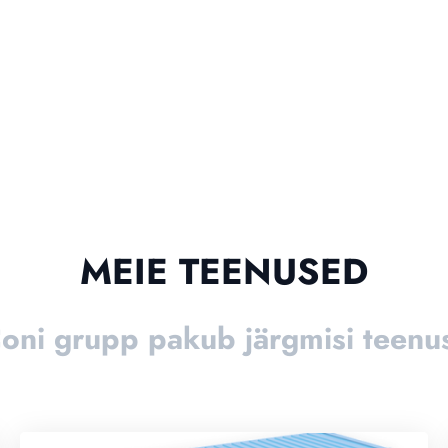
MEIE TEENUSED
oni grupp pakub järgmisi teenu