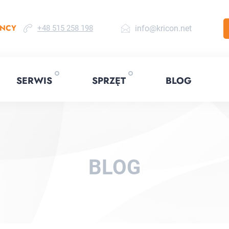
ENCY
info@kricon.net
+48 515 258 198
SERWIS
SPRZĘT
BLOG
BLOG