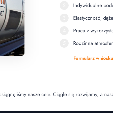
2
Indywidualne pode
3
Elastyczność, dąż
4
Praca z wykorzys
5
Rodzinna atmosfer
Formularz wniosku
siągnęliśmy nasze cele. Ciągle się rozwijamy, a nasz