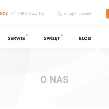
ENCY
info@kricon.net
+48 515 258 198
SERWIS
SPRZĘT
BLOG
O NAS