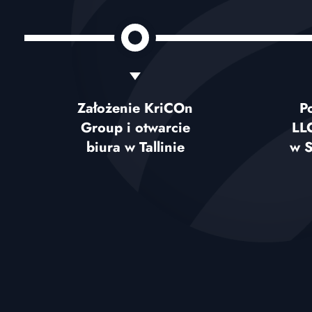
Założenie KriCOn
P
Group i otwarcie
LLC
biura w Tallinie
w S