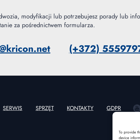
dwozia, modyfikacji lub potrzebujesz porady lub inf
ytanie za pośrednictwem formularza.
o@kricon.net
(+372) 555979
SERWIS
SPRZĘT
KONTAKTY
GDPR
To provide th
device inform