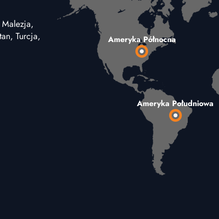
 Malezja,
an, Turcja,
Ameryka Północna
Ameryka Południowa