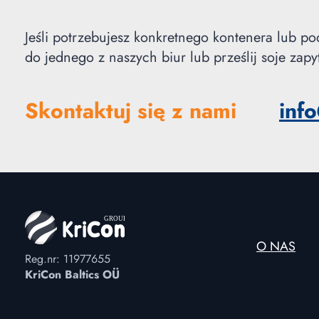
Jeśli potrzebujesz konkretnego kontenera lub po
do jednego z naszych biur lub prześlij soje zap
Skontaktuj się z nami
inf
O NAS
Reg.nr: 11977655
KriCon Baltics OÜ