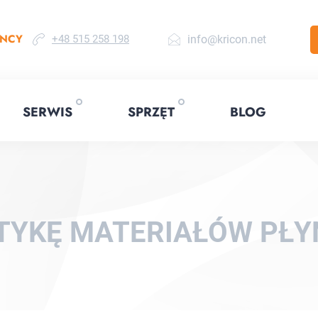
ENCY
info@kricon.net
+48 515 258 198
SERWIS
SPRZĘT
BLOG
TYKĘ MATERIAŁÓW PŁ