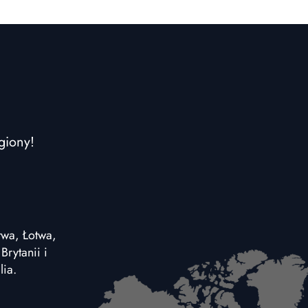
giony!
twa, Łotwa,
rytanii i
lia.