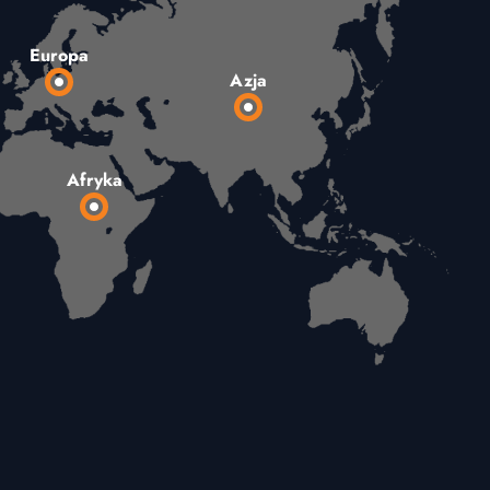
Europa
Azja
Afryka