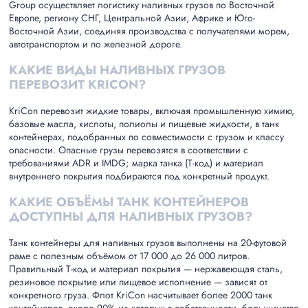
Group осуществляет логистику наливных грузов по Восточной
Европе, региону СНГ, Центральной Азии, Африке и Юго-
Восточной Азии, соединяя производства с получателями морем,
автотранспортом и по железной дороге.
КАКИЕ ВИДЫ НАЛИВНЫХ ГРУЗОВ
ПЕРЕВОЗИТ KRICON?
KriCon перевозит жидкие товары, включая промышленную химию,
базовые масла, кислоты, полиолы и пищевые жидкости, в танк
контейнерах, подобранных по совместимости с грузом и классу
опасности. Опасные грузы перевозятся в соответствии с
требованиями ADR и IMDG; марка танка (Т-код) и материал
внутреннего покрытия подбираются под конкретный продукт.
КАКИЕ ОБЪЁМЫ ТАНК КОНТЕЙНЕРОВ
ДОСТУПНЫ ДЛЯ НАЛИВНЫХ ГРУЗОВ?
Танк контейнеры для наливных грузов выполнены на 20-футовой
раме с полезным объёмом от 17 000 до 26 000 литров.
Правильный Т-код и материал покрытия — нержавеющая сталь,
резиновое покрытие или пищевое исполнение — зависят от
конкретного груза. Флот KriCon насчитывает более 2000 танк