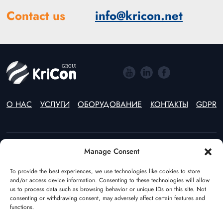
Contact us
info@kricon.net
О НАС
УСЛУГИ
ОБОРУДОВАНИЕ
КОНТАКТЫ
GDPR
Manage Consent
Estonia
Lithuania
To provide the best experiences, we use technologies like cookies to store
(+372) 55597970
(+370) 46246914
and/or access device information. Consenting to these technologies will allow
Poland
The Netherlands
us to process data such as browsing behavior or unique IDs on this site. Not
(+48) 22 544 64 49
(+31) (0)108928541
consenting or withdrawing consent, may adversely affect certain features and
functions.
Germany
Azerbaijan
(+49) 17682386195
(+994) 123100355