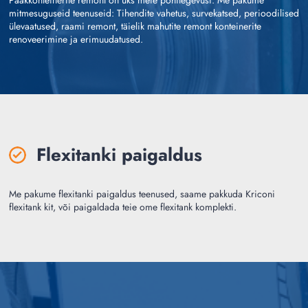
Paakkonteinerite remont on üks meie põhitegevusi. Me
pakume
mitmesuguseid teenuseid: Tihendite vahetus,
survekatsed, perioodilised
ülevaatused, raami remont, täielik mahutite remont
konteinerite
renoveerimine ja erimuudatused.
Flexitanki paigaldus
Me pakume flexitanki paigaldus teenused, saame pakkuda Kriconi
flexitank kit,
või paigaldada teie ome flexitank komplekti.