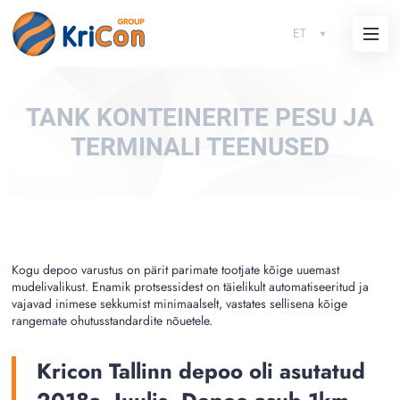
ET
ТАNK KONTEINERITE PESU JA
TERMINALI TEENUSED
Kogu depoo varustus on pärit parimate tootjate kõige uuemast
mudelivalikust. Enamik protsessidest on täielikult automatiseeritud ja
vajavad inimese sekkumist minimaalselt, vastates sellisena kõige
rangemate ohutusstandardite nõuetele.
Kricon Tallinn depoo oli asutatud