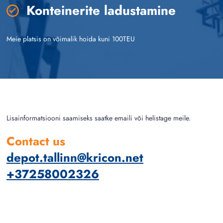
Konteinerite ladustamine
Meie platsis on võimalik hoida kuni 100TEU
Lisainformatsiooni saamiseks saatke emaili või helistage meile.
Contact us
depot.tallinn@kricon.net
+37258002326