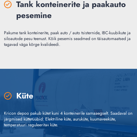
Tank konteinerite ja paakauto
pesemine
Pakume tank konteinerite, paak auto / auto tsisternide, IBC-kuubikute ja
siloautode pesu teenust.
Kõik pesemis seadmed on täisautomaatsed ja
tagavad väga kõrge kvalideedi.
Küte
Kricon depoo pakub kütet kuni 4 konteinerile
samaaegselt. Saadaval on
järgmised küttetüübid:
Elektriline küte, auruküte, kuumaveeküte,
temperatuuri reguleeritav küte.