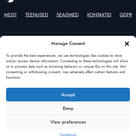
MEIST
TEENUSED
SEADMED
KONTAKTID
GDPR
Manage Consent
Estonia
Lithuania
To provide the best experiences, we use technologies like cookies to store
(+372) 55597970
(+370) 46246914
and/or access device information. Consenting to these technologies will allow
Poland
The Netherlands
us to process data such as browsing behavior or unique IDs on this site. Not
(+48) 22 544 64 49
(+31) (0)108928541
consenting or withdrawing consent, may adversely affect certain features and
functions.
Germany
Azerbaijan
(+49) 17682386195
(+994) 123100355
Turkey
Tallinn Depot
Accept
(+90) 544 549 67 99
(+372) 58002326
Deny
Scandinavia
(+46) 70 3456104
View preferences
Privacy Policy
Cookie Policy
Conditions